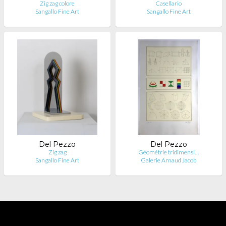
Zig zag colore
Casellario
Sangallo Fine Art
Sangallo Fine Art
Del Pezzo
Del Pezzo
Zig zag
Géométrie tridimensi…
Sangallo Fine Art
Galerie Arnaud Jacob