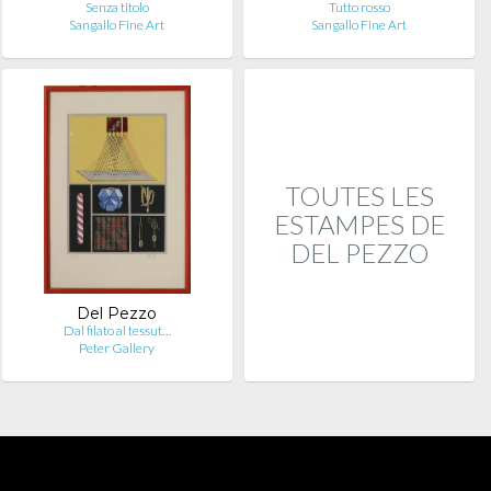
Senza titolo
Tutto rosso
Sangallo Fine Art
Sangallo Fine Art
TOUTES LES
ESTAMPES DE
DEL PEZZO
Del Pezzo
Dal filato al tessut…
Peter Gallery