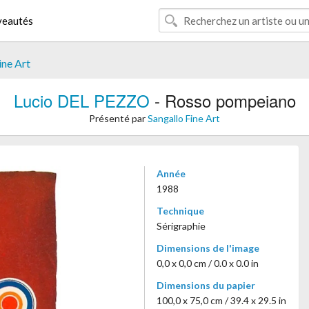
eautés
ine Art
Lucio DEL PEZZO
- Rosso pompeiano
Présenté par
Sangallo Fine Art
Année
1988
Technique
Sérigraphie
Dimensions de l'image
0,0 x 0,0 cm / 0.0 x 0.0 in
Dimensions du papier
100,0 x 75,0 cm / 39.4 x 29.5 in