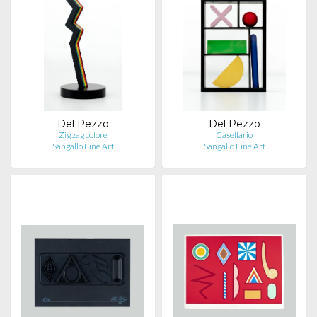
Del Pezzo
Del Pezzo
Zig zag colore
Casellario
Sangallo Fine Art
Sangallo Fine Art