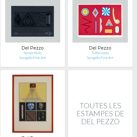
Del Pezzo
Del Pezzo
Senza titolo
Tutto rosso
Sangallo Fine Art
Sangallo Fine Art
TOUTES LES
ESTAMPES DE
DEL PEZZO