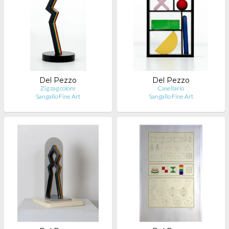
Del Pezzo
Del Pezzo
Zig zag colore
Casellario
Sangallo Fine Art
Sangallo Fine Art