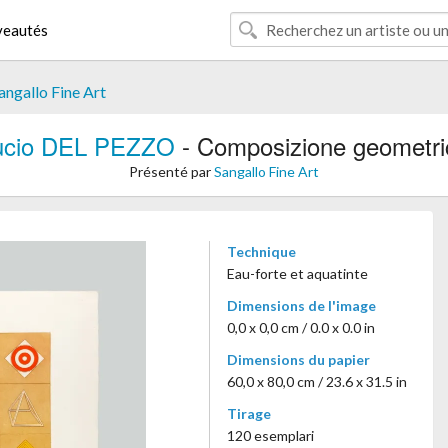
eautés
angallo Fine Art
ucio DEL PEZZO
- Composizione geometri
Présenté par
Sangallo Fine Art
Technique
Eau-forte et aquatinte
Dimensions de l'image
0,0 x 0,0 cm / 0.0 x 0.0 in
Dimensions du papier
60,0 x 80,0 cm / 23.6 x 31.5 in
Tirage
120 esemplari