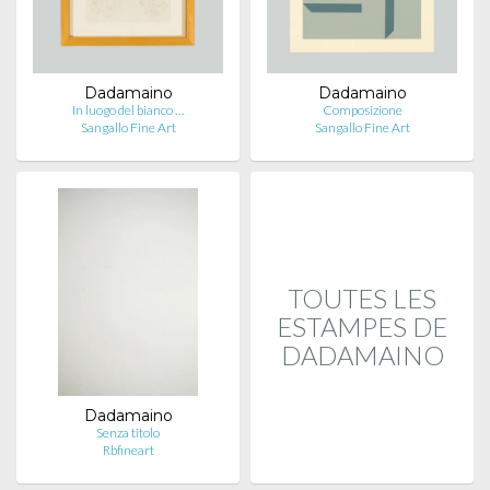
Dadamaino
Dadamaino
In luogo del bianco …
Composizione
Sangallo Fine Art
Sangallo Fine Art
TOUTES LES
ESTAMPES DE
DADAMAINO
Dadamaino
Senza titolo
Rbfineart