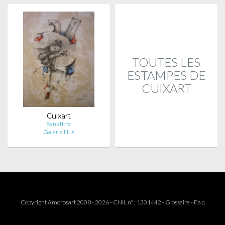
TOUTES LES
ESTAMPES DE
CUIXART
Cuixart
Sans titre
Galerie Hus
Copyright Amorosart 2008 - 2026 - CNIL n° : 1301442 -
Glossaire
-
F.a.q