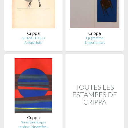
Crippa
Crippa
SENZA TITOLO
Epigramma
Artepertutti
Emporiumart
TOUTES LES
ESTAMPES DE
CRIPPA
Crippa
Suns/Landscapes
Studio Bibliografico…