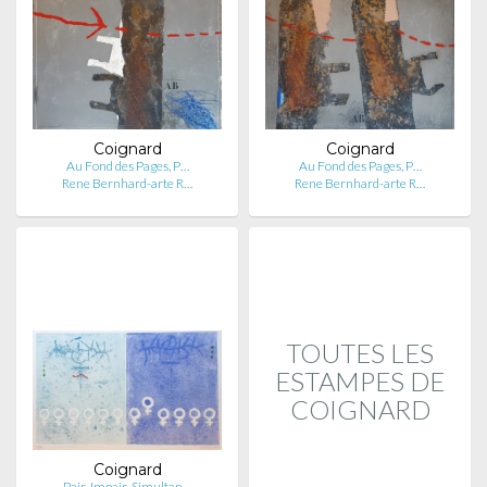
Coignard
Coignard
Au Fond des Pages, P…
Au Fond des Pages, P…
Rene Bernhard-arte R…
Rene Bernhard-arte R…
TOUTES LES
ESTAMPES DE
COIGNARD
Coignard
Pair-Impair-Simultan…