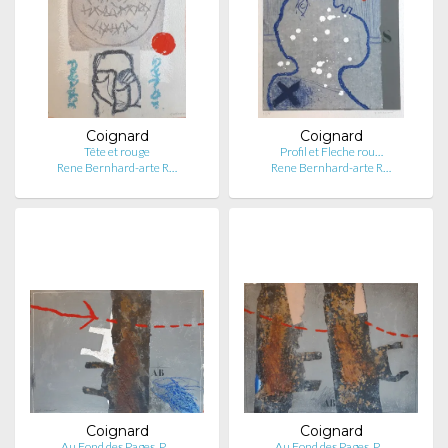
Coignard
Coignard
Tête et rouge
Profil et Fleche rou…
Rene Bernhard-arte R…
Rene Bernhard-arte R…
Coignard
Coignard
Au Fond des Pages, P…
Au Fond des Pages, P…