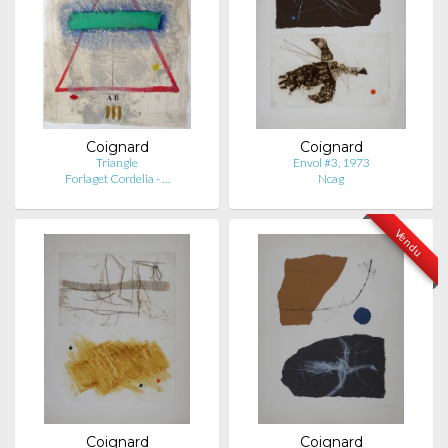
Coignard
Coignard
Triangle
Envol #3, 1973
Forlaget Cordelia - …
Ncag
Vendu
Coignard
Coignard