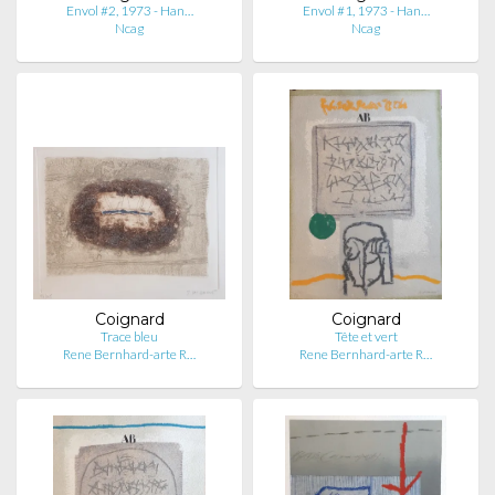
Envol #2, 1973 - Han…
Envol #1, 1973 - Han…
Ncag
Ncag
Coignard
Coignard
Trace bleu
Tête et vert
Rene Bernhard-arte R…
Rene Bernhard-arte R…