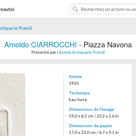
eautés
ntiquaria Prandi
Arnoldo CIARROCCHI
- Piazza Navona
Présenté par
Libreria Antiquaria Prandi
Année
1950
Technique
Eau-forte
Dimensions de l'image
59,0 x 6,5 cm / 23.2 x 2.6 in
Dimensions du papier
17,0 x 23,0 cm / 6.7 x 9.1 in