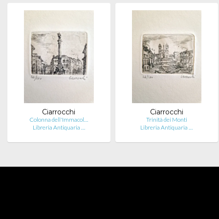
Ciarrocchi
Ciarrocchi
Colonna dell'Immacol…
Trinità dei Monti
Libreria Antiquaria …
Libreria Antiquaria …