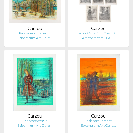
Carzou
Carzou
Palais des mirages (…
André VERDET Coeur é…
Epicentrum Art Galle…
Art-cadre.com - Gall…
Carzou
Carzou
Princesse d'Azur
Le débarquement
Epicentrum Art Galle…
Epicentrum Art Galle…