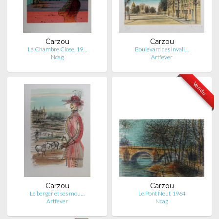
Carzou
Carzou
La Chambre Close, 19…
Boulevard des Invali…
Ncag
Artfever
Vendu
Carzou
Carzou
Le berger et ses mou…
Le Pont Neuf, 1964
Artfever
Ncag