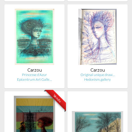
Carzou
Carzou
Princesse d'Azur
Original unique draw…
Epicentrum Art Galle…
Hedonism.gallery
Vendu