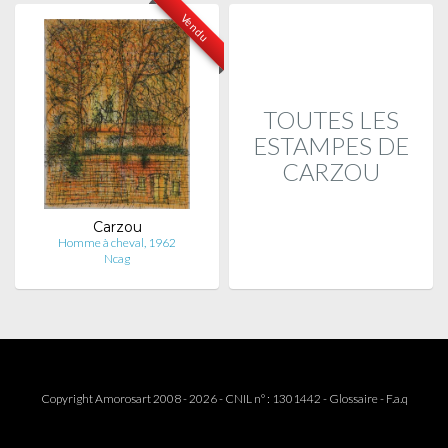
Vendu
TOUTES LES
ESTAMPES DE
CARZOU
Carzou
Homme à cheval, 1962
Ncag
Copyright Amorosart 2008 - 2026 - CNIL n° : 1301442 -
Glossaire
-
F.a.q