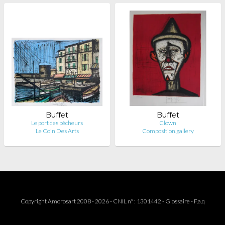
Buffet
Buffet
Le port des pêcheurs
Clown
Le Coin Des Arts
Composition.gallery
Copyright Amorosart 2008 - 2026 - CNIL n° : 1301442 -
Glossaire
-
F.a.q