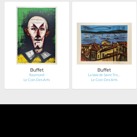
Buffet
Buffet
Raymond
La baie de Saint-Tro…
Le Coin Des Arts
Le Coin Des Arts