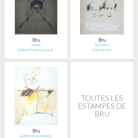
Bru
Bru
Kafka
Sans titre
Galerie Frémeaux & A…
Galerie Hus
TOUTES LES
ESTAMPES DE
BRU
Bru
La diferencia Velasq…