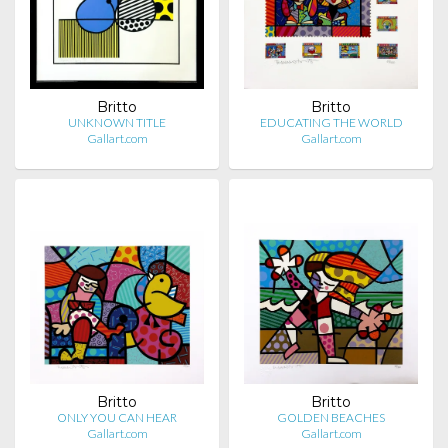
Britto
Britto
UNKNOWN TITLE
EDUCATING THE WORLD
Gallart.com
Gallart.com
Britto
Britto
ONLY YOU CAN HEAR
GOLDEN BEACHES
Gallart.com
Gallart.com