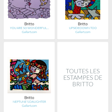
Britto
Britto
YOU ARE SO WONDERFUL…
UPSIDEDOWN TOO
Gallart.com
Gallart.com
TOUTES LES
ESTAMPES DE
BRITTO
Britto
NEPTUNE'S DAUGHTER
Gallart.com