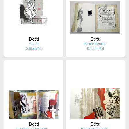
Botti
Botti
Figure
Permis d'entrer
Editions Rld
Editions Rld
Botti
Botti
Des chats dites-vous…
"En Puisaye" cahier …