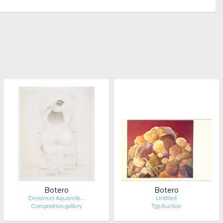
Botero
Botero
Dessins et Aquarelle…
Untitled
Composition.gallery
Tgp Auction