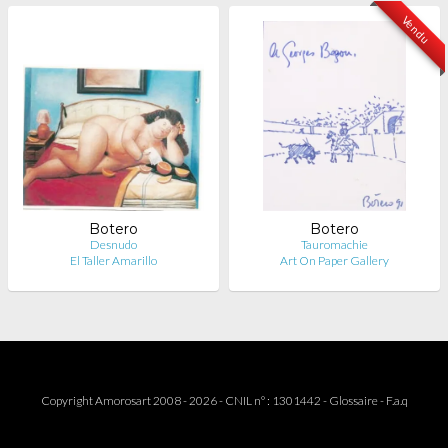
Vendu
Botero
Botero
Desnudo
Tauromachie
El Taller Amarillo
Art On Paper Gallery
Copyright Amorosart 2008 - 2026 - CNIL n° : 1301442 -
Glossaire
-
F.a.q