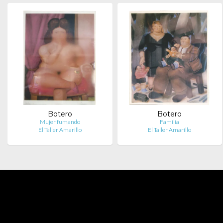
Botero
Botero
Mujer fumando
Familia
El Taller Amarillo
El Taller Amarillo