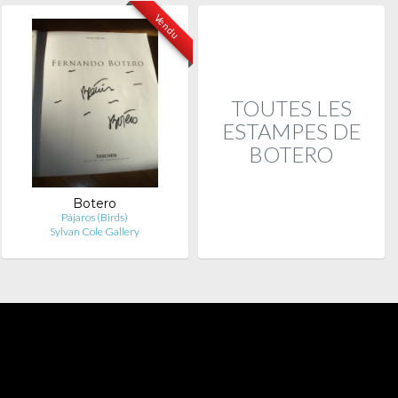
Vendu
TOUTES LES
ESTAMPES DE
BOTERO
Botero
Pájaros (Birds)
Sylvan Cole Gallery