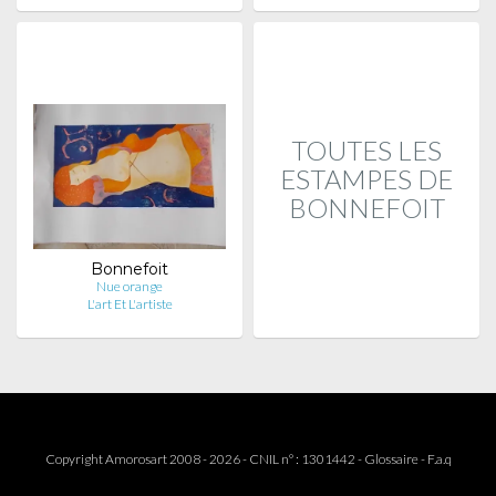
TOUTES LES
ESTAMPES DE
BONNEFOIT
Bonnefoit
Nue orange
L'art Et L'artiste
Copyright Amorosart 2008 - 2026 - CNIL n° : 1301442 -
Glossaire
-
F.a.q