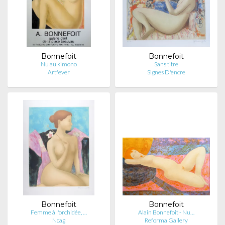
Bonnefoit
Bonnefoit
Nu au kimono
Sans titre
Artfever
Signes D'encre
Bonnefoit
Bonnefoit
Femme à l'orchidée, …
Alain Bonnefoit - Nu…
Ncag
Reforma Gallery