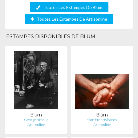
Toutes Les Estampes De Blum
Toutes Les Estampes De Artisonline
ESTAMPES DISPONIBLES DE BLUM
Blum
Blum
George Braque
Sam Francis hands
Artisonline
Artisonline