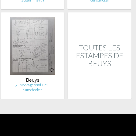
Gutan Fine Art
Kunstbroker
TOUTES LES
ESTAMPES DE
BEUYS
Beuys
„6. Montagabend. Cel…
Kunstbroker