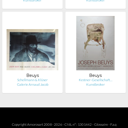
Kunstbroker
Kunstbroker
Beuys
Beuys
Schellmann & Klüser
Kestner-Gesellschaft…
Galerie Arnaud Jacob
Kunstbroker
Copyright Amorosart 2008 - 2026 - CNIL n° : 1301442 -
Glossaire
-
F.a.q