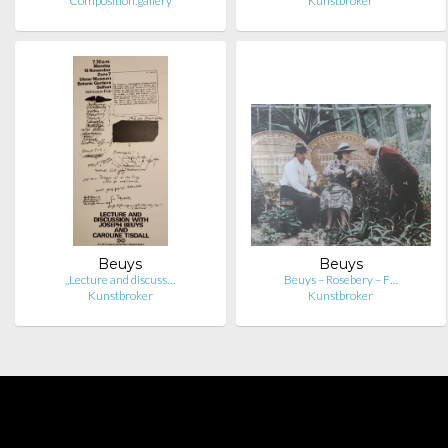
Composition.gallery
Kunstbroker
Beuys
Beuys
„Lecture and discuss…
Beuys – Rosebery – F…
Kunstbroker
Kunstbroker