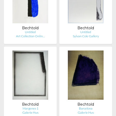
Bechtold
Bechtold
Untitled
Untitled
Art Collection Onlin…
Sylvan Cole Gallery
Bechtold
Bechtold
Margenes 1
Barcelona
Galerie Hus
Galerie Hus