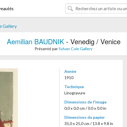
eautés
e Gallery
Aemilian BAUDNIK
- Venedig / Venice
Présenté par
Sylvan Cole Gallery
Année
1910
Technique
Linogravure
Dimensions de l'image
0,0 x 0,0 cm / 0.0 x 0.0 in
Dimensions du papier
35,0 x 25,0 cm / 13.8 x 9.8 in