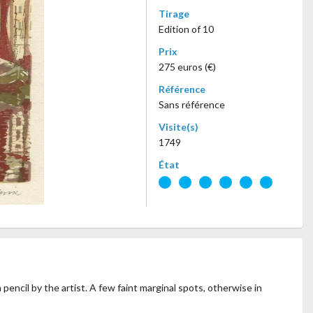
Tirage
Edition of 10
Prix
275 euros (€)
Référence
Sans référence
Visite(s)
1749
État
 pencil by the artist. A few faint marginal spots, otherwise in