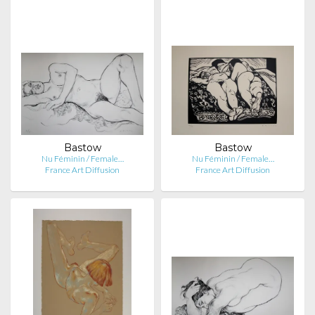
Bastow
Bastow
Nu Féminin / Female…
Nu Féminin / Female…
France Art Diffusion
France Art Diffusion