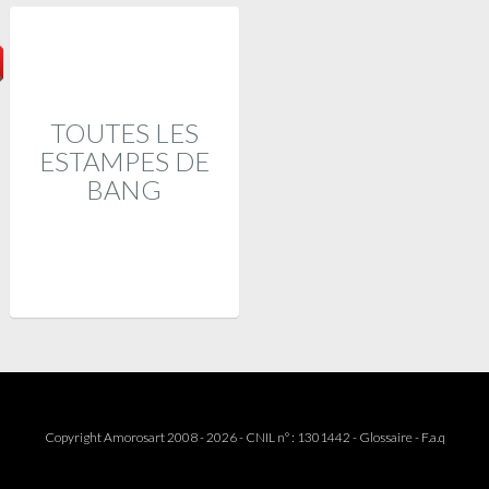
TOUTES LES
ESTAMPES DE
BANG
Copyright Amorosart 2008 - 2026 - CNIL n° : 1301442 -
Glossaire
-
F.a.q