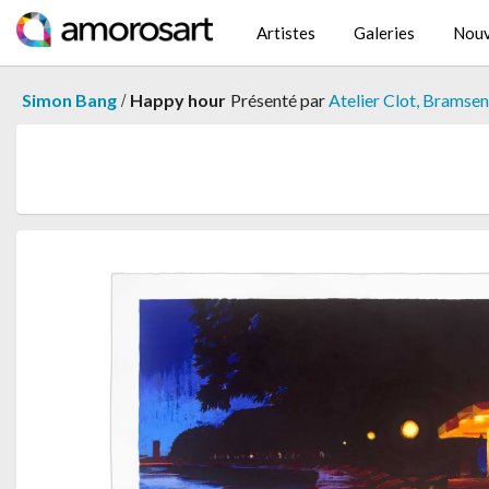
Artistes
Galeries
Nouv
/
Simon Bang
Happy hour
Présenté par
Atelier Clot, Bramse