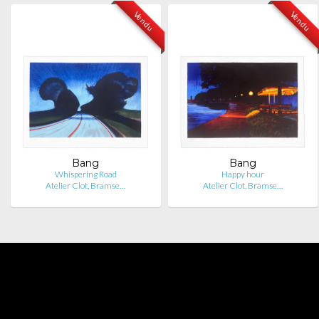
Vendu
Vendu
Bang
Bang
Whispering Road
Happy hour
Atelier Clot, Bramse…
Atelier Clot, Bramse…