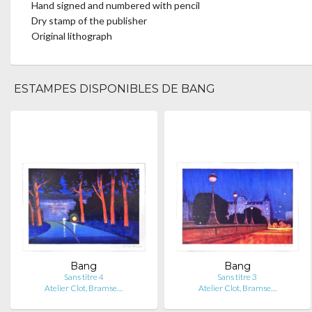
Hand signed and numbered with pencil
Dry stamp of the publisher
Original lithograph
ESTAMPES DISPONIBLES DE BANG
Bang
Bang
Sans titre 4
Sans titre 3
Atelier Clot, Bramse…
Atelier Clot, Bramse…