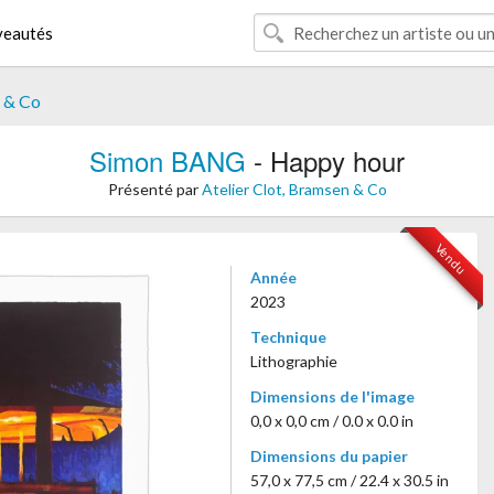
eautés
n & Co
Simon BANG
- Happy hour
Présenté par
Atelier Clot, Bramsen & Co
Vendu
Année
2023
Technique
Lithographie
Dimensions de l'image
0,0 x 0,0 cm / 0.0 x 0.0 in
Dimensions du papier
57,0 x 77,5 cm / 22.4 x 30.5 in