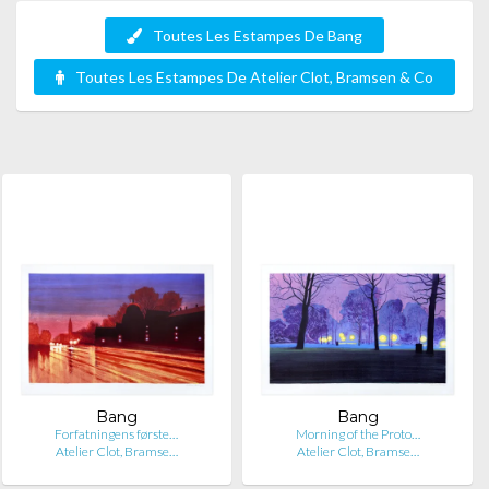
Toutes Les Estampes De Bang
Toutes Les Estampes De Atelier Clot, Bramsen & Co
Bang
Bang
Forfatningens første…
Morning of the Proto…
Atelier Clot, Bramse…
Atelier Clot, Bramse…