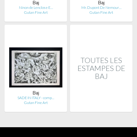
Baj
Baj
Ninon de Lenclos e E…
Mr. Dupont De Nemour…
Gutan Fine Art
Gutan Fine Art
TOUTES LES
ESTAMPES DE
BAJ
Baj
SADE IN ITALY - comp…
Gutan Fine Art