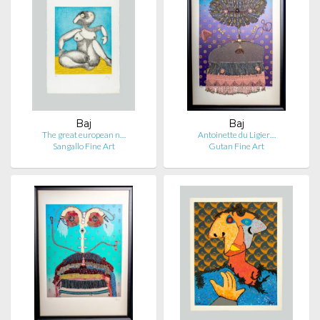
Baj
Baj
The great european n…
Antoinette du Ligier…
Sangallo Fine Art
Gutan Fine Art