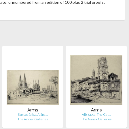
plate; unnumbered from an edition of 100 plus 2 trial proofs;
Arms
Arms
Burgos (a.k.a. A Spa…
Albi (a.k.a. The Cat…
The Annex Galleries
The Annex Galleries