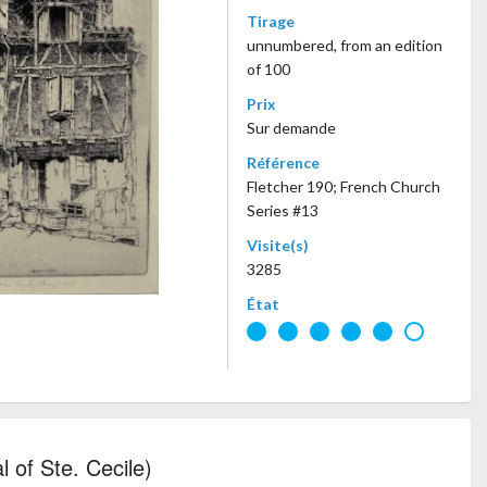
Tirage
unnumbered, from an edition
of 100
Prix
Sur demande
Référence
Fletcher 190; French Church
Series #13
Visite(s)
3285
État
l of Ste. Cecile)