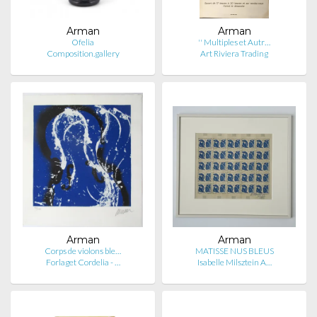
Arman
Arman
Ofelia
'' Multiples et Autr…
Composition.gallery
Art Riviera Trading
Arman
Arman
Corps de violons ble…
MATISSE NUS BLEUS
Forlaget Cordelia - …
Isabelle Milsztein A…