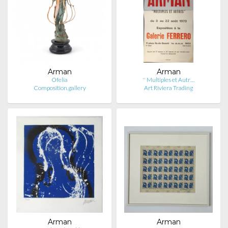
Arman
Arman
Ofelia
'' Multiples et Autr…
Composition.gallery
Art Riviera Trading
Arman
Arman