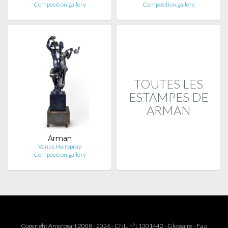
Composition.gallery
Composition.gallery
TOUTES LES
ESTAMPES DE
ARMAN
Arman
Venus Hairspray
Composition.gallery
Copyright Amorosart 2008 - 2026 - CNIL n° : 1301442 -
Glossaire
-
F.a.q