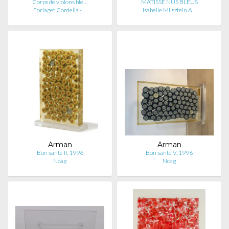
Corps de violons ble…
MATISSE NUS BLEUS
Forlaget Cordelia - …
Isabelle Milsztein A…
Arman
Arman
Bon santé II, 1996
Bon santé V, 1996
Ncag
Ncag