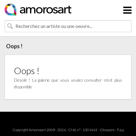
Oops !
Oops !
Désolé ! La galerie que vous voulez consulter n'est plus
disponible
Copyright Amorosart 2008 - 2026 - CNIL n° : 1301442 -
Glossaire
-
F.a.q