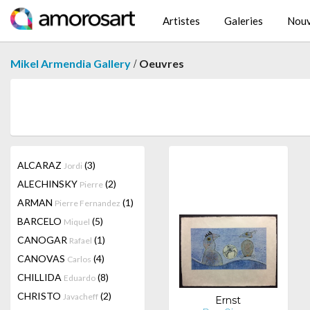
Artistes
Galeries
Nouv
/
Mikel Armendia Gallery
Oeuvres
ALCARAZ
(3)
Jordi
ALECHINSKY
(2)
Pierre
ARMAN
(1)
Pierre Fernandez
BARCELO
(5)
Miquel
CANOGAR
(1)
Rafael
CANOVAS
(4)
Carlos
CHILLIDA
(8)
Eduardo
CHRISTO
(2)
Javacheff
Ernst