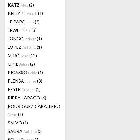
KATZ
(2)
Alex
KELLY
(1)
Ellsworth
LE PARC
(2)
Julio
LEWITT
(3)
Sol
LONGO
(1)
Robert
LOPEZ
(1)
Antonio
MIRÓ
(12)
Joan
OPIE
(2)
Julian
PICASSO
(1)
Pablo
PLENSA
(3)
Jaume
REYLE
(1)
Anselm
RIERA I ARAGÓ
(6)
RODRIGUEZ CABALLERO
(1)
David
SALVO
(1)
SAURA
(3)
Antonio
SCULLY
(1)
Sean