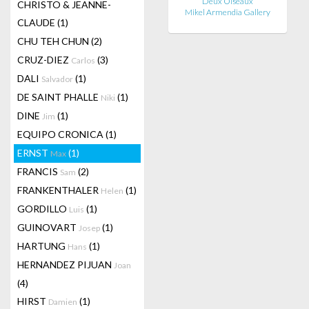
Deux Oiseaux
CHRISTO & JEANNE-
Mikel Armendia Gallery
CLAUDE
(1)
CHU TEH CHUN
(2)
CRUZ-DIEZ
(3)
Carlos
DALI
(1)
Salvador
DE SAINT PHALLE
(1)
Niki
DINE
(1)
Jim
EQUIPO CRONICA
(1)
ERNST
(1)
Max
FRANCIS
(2)
Sam
FRANKENTHALER
(1)
Helen
GORDILLO
(1)
Luis
GUINOVART
(1)
Josep
HARTUNG
(1)
Hans
HERNANDEZ PIJUAN
Joan
(4)
HIRST
(1)
Damien