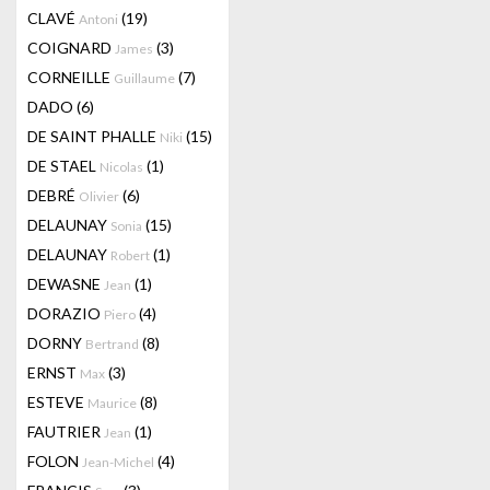
CLAVÉ
(19)
Antoni
COIGNARD
(3)
James
CORNEILLE
(7)
Guillaume
DADO
(6)
DE SAINT PHALLE
(15)
Niki
DE STAEL
(1)
Nicolas
DEBRÉ
(6)
Olivier
DELAUNAY
(15)
Sonia
DELAUNAY
(1)
Robert
DEWASNE
(1)
Jean
DORAZIO
(4)
Piero
DORNY
(8)
Bertrand
ERNST
(3)
Max
ESTEVE
(8)
Maurice
FAUTRIER
(1)
Jean
FOLON
(4)
Jean-Michel