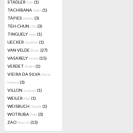
STADLER
(1)
Toni
TACHIBANA
(1)
Seiko
TÀPIES
(3)
Antoni
TEH-CHUN
(3)
Chu
TINGUELY
(1)
Jean
UECKER
(1)
Günther
VAN VELDE
(27)
Bram
VASARELY
(15)
Victor
VERDET
(1)
André
VIEIRA DA SILVA
Maria
(3)
Helena
VILLON
(1)
Jacques
WEILER
(1)
Max
WEISBUCH
(1)
Claude
WOTRUBA
(3)
Fritz
ZAO
(13)
Wou-Ki