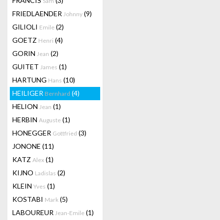
FRANCIS
(3)
Sam
FRIEDLAENDER
(9)
Johnny
GILIOLI
(2)
Emile
GOETZ
(4)
Henri
GORIN
(2)
Jean
GUITET
(1)
James
HARTUNG
(10)
Hans
HEILIGER
(4)
Bernhard
HELION
(1)
Jean
HERBIN
(1)
Auguste
HONEGGER
(3)
Gottfried
JONONE
(11)
KATZ
(1)
Alex
KIJNO
(2)
Ladislas
KLEIN
(1)
Yves
KOSTABI
(5)
Mark
LABOUREUR
(1)
Jean-Emile