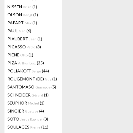
NISSEN
(1)
Brian
OLSON
(1)
Bengt
PAPART
(1)
Max
PAUL
(6)
Gen
PIAUBERT
(1)
Jean
PICASSO
(3)
Pablo
PIENE
(1)
Otto
PIZA
(35)
Arthur Luiz
POLIAKOFF
(44)
Serge
ROUGEMONT (DE)
(1)
Guy
SANTOMASO
(5)
Giuseppe
SCHNEIDER
(1)
Gérard
SEUPHOR
(1)
Michel
SINGIER
(4)
Gustave
SOTO
(3)
Jesus Raphael
SOULAGES
(11)
Pierre