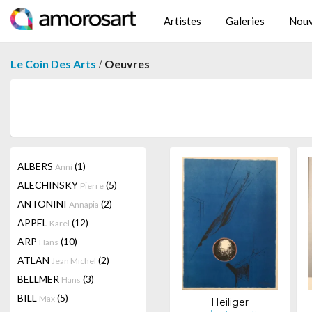
Artistes
Galeries
Nouv
/
Le Coin Des Arts
Oeuvres
ALBERS
(1)
Anni
ALECHINSKY
(5)
Pierre
ANTONINI
(2)
Annapia
APPEL
(12)
Karel
ARP
(10)
Hans
ATLAN
(2)
Jean Michel
BELLMER
(3)
Hans
BILL
(5)
Max
Heiliger