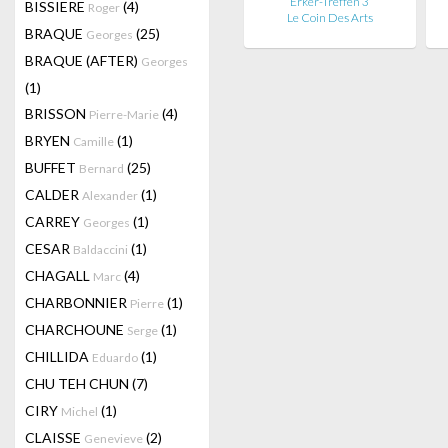
Erker-Treffen 3
BISSIERE
(4)
Roger
Le Coin Des Arts
BRAQUE
(25)
Georges
BRAQUE (AFTER)
Georges
(1)
BRISSON
(4)
Pierre-Marie
BRYEN
(1)
Camille
BUFFET
(25)
Bernard
CALDER
(1)
Alexander
CARREY
(1)
Georges
CESAR
(1)
Baldaccini
CHAGALL
(4)
Marc
CHARBONNIER
(1)
Pierre
CHARCHOUNE
(1)
Serge
CHILLIDA
(1)
Eduardo
CHU TEH CHUN
(7)
CIRY
(1)
Michel
CLAISSE
(2)
Genevieve