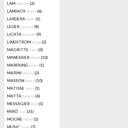
LAM
(2)
Wifredo
LANSKOY
(6)
Andre
LARDERA
(1)
Berto
LEGER
(8)
Fernand
LICATA
(9)
Riccardo
LINDSTROM
(2)
Bengt
MAGRITTE
(3)
Rene
MANESSIER
(10)
Alfred
MARFAING
(1)
André
MARINI
(2)
Marino
MASSON
(10)
Andre
MATISSE
(1)
Henri
MATTA
(6)
Roberto
MESSAGIER
(1)
Jean
MIRÓ
(31)
Joan
MOORE
(1)
Henry
MUSIC
(7)
Zoran