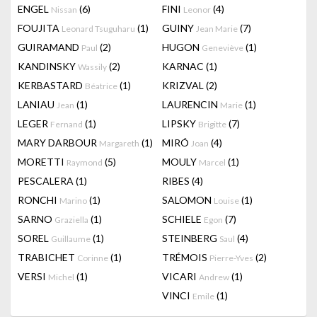
ENGEL
(6)
FINI
(4)
Nissan
Leonor
FOUJITA
(1)
GUINY
(7)
Leonard Tsuguharu
Jean Marie
GUIRAMAND
(2)
HUGON
(1)
Paul
Geneviève
KANDINSKY
(2)
KARNAC
(1)
Wassily
KERBASTARD
(1)
KRIZVAL
(2)
Béatrice
LANIAU
(1)
LAURENCIN
(1)
Jean
Marie
LEGER
(1)
LIPSKY
(7)
Fernand
Brigitte
MARY DARBOUR
(1)
MIRÓ
(4)
Margareth
Joan
MORETTI
(5)
MOULY
(1)
Raymond
Marcel
PESCALERA
(1)
RIBES
(4)
RONCHI
(1)
SALOMON
(1)
Marino
Louise
SARNO
(1)
SCHIELE
(7)
Graziella
Egon
SOREL
(1)
STEINBERG
(4)
Guillaume
Saul
TRABICHET
(1)
TRÉMOIS
(2)
Corinne
Pierre-Yves
VERSI
(1)
VICARI
(1)
Michel
Andrew
VINCI
(1)
Emile