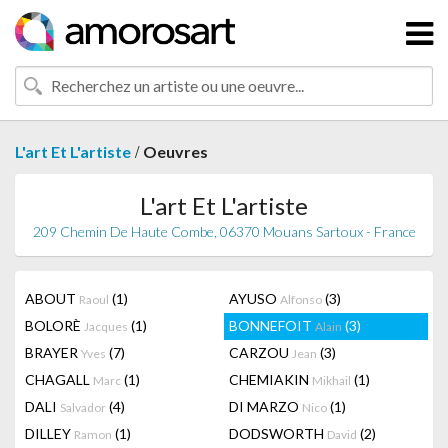
/
L'art Et L'artiste
Oeuvres
L'art Et L'artiste
209 Chemin De Haute Combe, 06370 Mouans Sartoux - France
ABOUT
(1)
AYUSO
(3)
Raoul
Alfonso
BOLORÈ
(1)
BONNEFOIT
(3)
Jacques
Alain
BRAYER
(7)
CARZOU
(3)
Yves
Jean
CHAGALL
(1)
CHEMIAKIN
(1)
Marc
Mikhail
DALI
(4)
DI MARZO
(1)
Salvador
Nico
DILLEY
(1)
DODSWORTH
(2)
Ramon
David