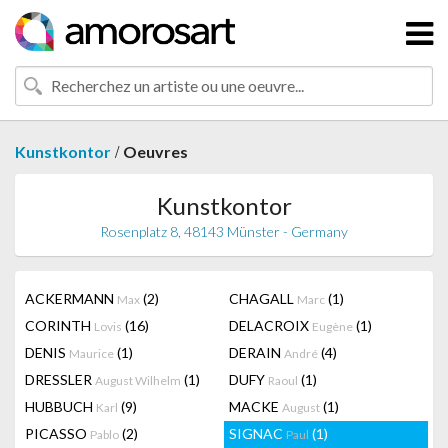
/
Kunstkontor
Oeuvres
Kunstkontor
Rosenplatz 8, 48143 Münster - Germany
ACKERMANN
(2)
CHAGALL
(1)
Max
Marc
CORINTH
(16)
DELACROIX
(1)
Lovis
Eugène
DENIS
(1)
DERAIN
(4)
Maurice
André
DRESSLER
(1)
DUFY
(1)
August Wilhelm
Raoul
HUBBUCH
(9)
MACKE
(1)
Karl
August
PICASSO
(2)
SIGNAC
(1)
Pablo
Paul