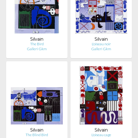
Silvain
Silvain
The Bird
L'oiseau noir
Galleri Gkm
Galleri Gkm
Silvain
Silvain
The Blind Bird
L'oiseau cage