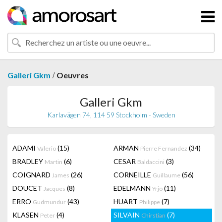
/
Galleri Gkm
Oeuvres
Galleri Gkm
Karlavägen 74, 114 59 Stockholm - Sweden
ADAMI
(15)
ARMAN
(34)
Valerio
Pierre Fernandez
BRADLEY
(6)
CESAR
(3)
Martin
Baldaccini
COIGNARD
(26)
CORNEILLE
(56)
James
Guillaume
DOUCET
(8)
EDELMANN
(11)
Jacques
Yrjö
ERRO
(43)
HUART
(7)
Gudmundur
Philippe
KLASEN
(4)
SILVAIN
(7)
Peter
Chirstian