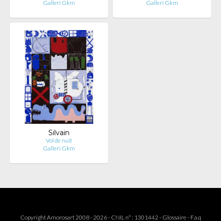
Galleri Gkm
Galleri Gkm
Silvain
Vol de nuit
Galleri Gkm
Copyright Amorosart 2008 - 2026 - CNIL n° : 1301442 -
Glossaire
-
F.a.q