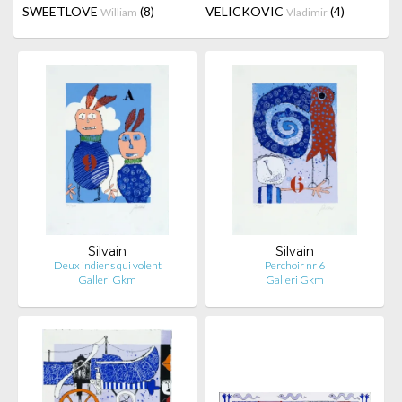
SWEETLOVE
(8)
VELICKOVIC
(4)
William
Vladimir
Silvain
Silvain
Deux indiens qui volent
Perchoir nr 6
Galleri Gkm
Galleri Gkm