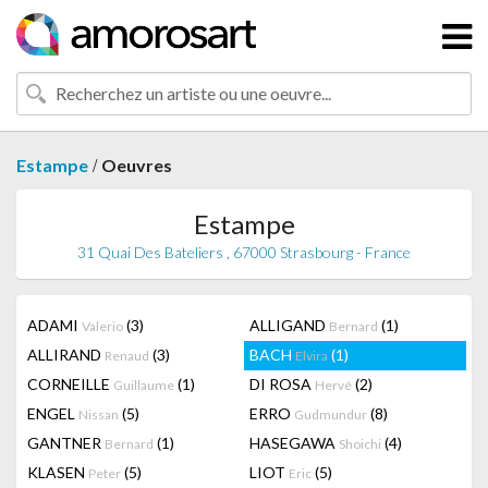
/
Estampe
Oeuvres
Estampe
31 Quai Des Bateliers , 67000 Strasbourg - France
ADAMI
(3)
ALLIGAND
(1)
Valerio
Bernard
ALLIRAND
(3)
BACH
(1)
Renaud
Elvira
CORNEILLE
(1)
DI ROSA
(2)
Guillaume
Hervé
ENGEL
(5)
ERRO
(8)
Nissan
Gudmundur
GANTNER
(1)
HASEGAWA
(4)
Bernard
Shoichi
KLASEN
(5)
LIOT
(5)
Peter
Eric