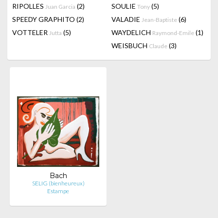
RIPOLLES
(2)
SOULIE
(5)
Juan Garcia
Tony
SPEEDY GRAPHITO
(2)
VALADIE
(6)
Jean-Baptiste
VOTTELER
(5)
WAYDELICH
(1)
Jutta
Raymond-Emile
WEISBUCH
(3)
Claude
Bach
SELIG (bienheureux)
Estampe