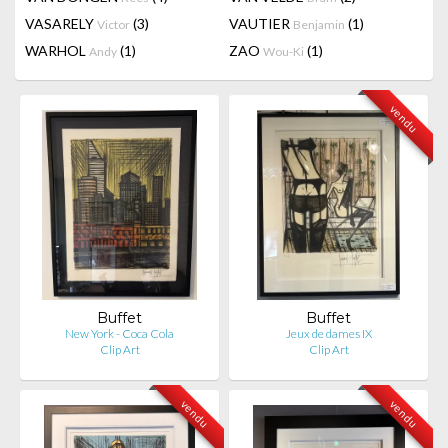
VASARELY
(3)
VAUTIER
(1)
Victor
Benjamin
WARHOL
(1)
ZAO
(1)
Andy
Wou-Ki
vendu
Buffet
Buffet
New York - Coca Cola
Jeux de dames IX
Clip Art
Clip Art
vendu
vendu