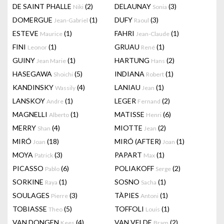
DE SAINT PHALLE
(2)
DELAUNAY
(3)
Niki
Sonia
DOMERGUE
(1)
DUFY
(3)
Jean-Gabriel
Raoul
ESTEVE
(1)
FAHRI
(1)
Maurice
Jean-Claude
FINI
(1)
GRUAU
(1)
Leonor
René
GUINY
(1)
HARTUNG
(2)
Jean Marie
Hans
HASEGAWA
(5)
INDIANA
(1)
Shoichi
Robert
KANDINSKY
(4)
LANIAU
(1)
Wassily
Jean
LANSKOY
(1)
LEGER
(2)
Andre
Fernand
MAGNELLI
(1)
MATISSE
(6)
Alberto
Henri
MERRY
(4)
MIOTTE
(2)
Shan
Jean
MIRÓ
(18)
MIRÓ (AFTER)
(1)
Joan
Joan
MOYA
(3)
PAPART
(1)
Patrick
Max
PICASSO
(6)
POLIAKOFF
(2)
Pablo
Serge
SORKINE
(1)
SOSNO
(1)
Raya
Sacha
SOULAGES
(3)
TÀPIES
(1)
Pierre
Antoni
TOBIASSE
(5)
TOFFOLI
(1)
Theo
Louis
VAN DONGEN
(4)
VAN VELDE
(2)
Kees
Bram