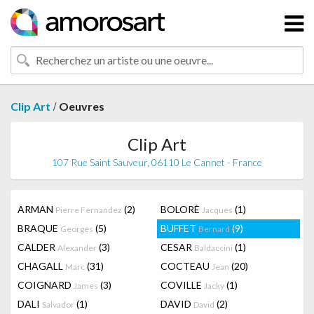
/
Clip Art
Oeuvres
Clip Art
107 Rue Saint Sauveur, 06110 Le Cannet - France
ARMAN
(2)
BOLORÈ
(1)
Pierre Fernandez
Jacques
BRAQUE
(5)
BUFFET
(9)
Georges
Bernard
CALDER
(3)
CESAR
(1)
Alexander
Baldaccini
CHAGALL
(31)
COCTEAU
(20)
Marc
Jean
COIGNARD
(3)
COVILLE
(1)
James
Jacky
DALI
(1)
DAVID
(2)
Salvador
David