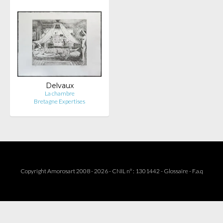
Delvaux
La chambre
Bretagne Expertises
Copyright Amorosart 2008 - 2026 - CNIL n° : 1301442 -
Glossaire
-
F.a.q