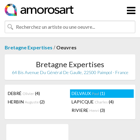
/
Bretagne Expertises
Oeuvres
Bretagne Expertises
64 Bis Avenue Du Général De Gaulle, 22500 Paimpol - France
DEBRÉ
(4)
DELVAUX
(1)
Olivier
Paul
HERBIN
(2)
LAPICQUE
(4)
Auguste
Charles
RIVIERE
(3)
Henri