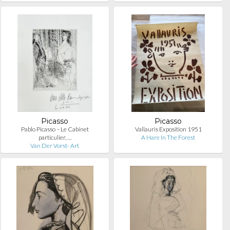
Picasso
Picasso
Pablo Picasso – Le Cabinet
Vallauris Exposition 1951
particulier, …
A Hare In The Forest
Van Der Vorst- Art