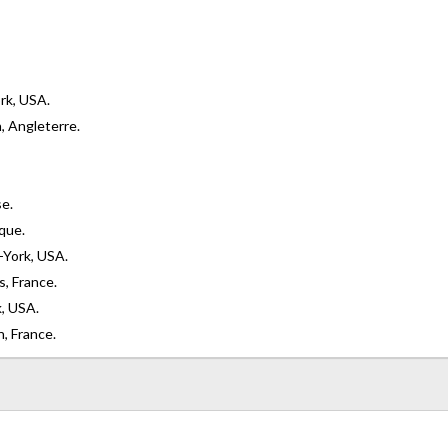
rk, USA.
, Angleterre.
se.
ique.
-York, USA.
s, France.
, USA.
, France.