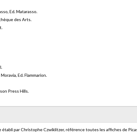
rasso, Ed. Matarasso.
othèque des Arts.
t.
l.
 Moravia, Ed. Flammarion.
son Press Hills.
 établi par Christophe Czwiklitzer, référence toutes les affiches de Picas