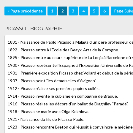
« Page précédente
1
2
3
4
5
6
Page Suiv
PICASSO - BIOGRAPHIE
1881 - Naissance de Pablo Picasso à Malaga d'un père professeur de
1892 - Picasso entre à l'Ecole des Beayx-Arts de la Corogne.
1895 - Picasso entre au cours supérieur de La Lonja à Barcelone où
1900 - Picasso représente l'Espagne à l'Exposition Universelle de P
1901 - Première exposition Picasso chez Vollard et début de la péri
1907 - Picasso peint "les demoiselles d'Avignon".
1912 - Picasso réalise ses premiers papiers collés.
1914 - Picasso invente le cubisme en compagnie de Braque.
1916 - Picasso réalise les décors d'un ballet de Diaghilev "Parade".
1918 - Picasso se marie avec Olga Kokhlova.
1921 - Naissance du fils de Picasso Paulo.
1923 - Picasso rencontre Breton qui réussit à convaincre le mécène