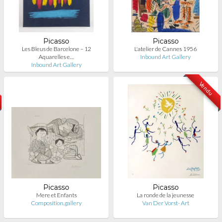
Picasso
Picasso
Les Bleus de Barcelone – 12
L'atelier de Cannes 1956
Aquarelles e…
Inbound Art Gallery
Inbound Art Gallery
Vendu
Picasso
Picasso
Mere et Enfants
La ronde de la jeunesse
Composition.gallery
Van Der Vorst- Art