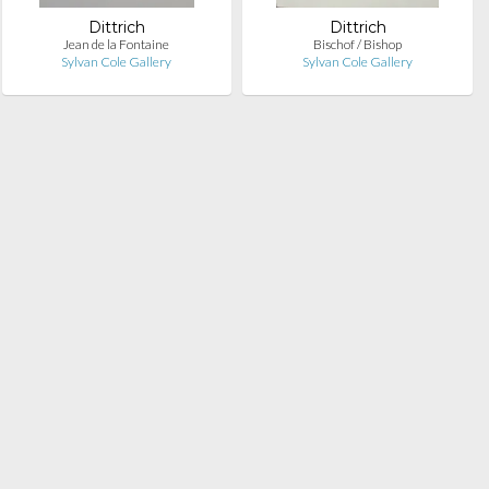
Dittrich
Dittrich
Jean de la Fontaine
Bischof / Bishop
Sylvan Cole Gallery
Sylvan Cole Gallery