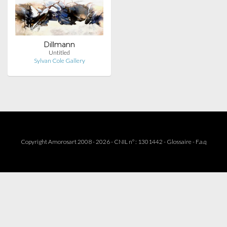
Dillmann
Untitled
Sylvan Cole Gallery
Copyright Amorosart 2008 - 2026 - CNIL n° : 1301442 -
Glossaire
-
F.a.q