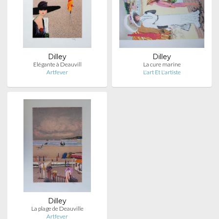
Dilley
Dilley
Elégante à Deauvill
La cure marine
Artfever
L'art Et L'artiste
Dilley
La plage de Deauville
Artfever