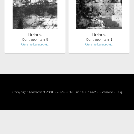
Delrieu
Delrieu
Contrepoints n°8
Contrepoints n°1
Galerie Leizorovici
Galerie Leizorovici
Copyright Amorosart 2008 - 2026 - CNIL n° : 1301442 -
Glossaire
-
F.a.q