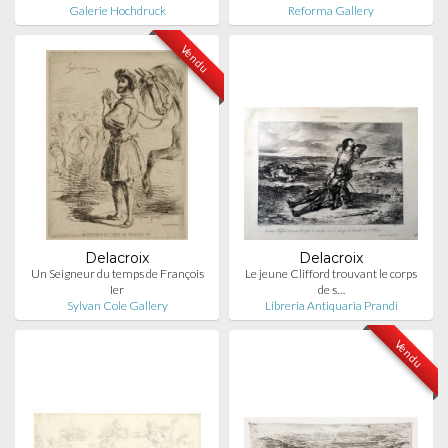
Galerie Hochdruck
Reforma Gallery
Vendu
Delacroix
Delacroix
Un Seigneur du temps de François
Le jeune Clifford trouvant le corps
Ier
de s…
Sylvan Cole Gallery
Libreria Antiquaria Prandi
Vendu