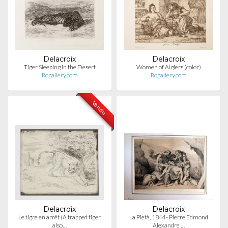
Delacroix
Delacroix
Tiger Sleeping in the Desert
Women of Algiers (color)
Rogallery.com
Rogallery.com
Vendu
Delacroix
Delacroix
Le tigre en arrêt (A trapped tiger,
La Pietà, 1844- Pierre Edmond
also…
Alexandre …