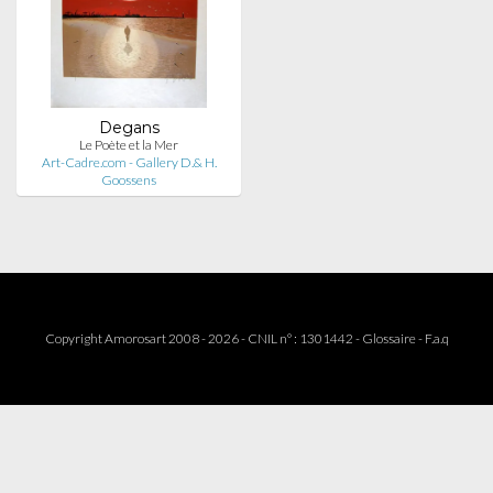
Degans
Le Poète et la Mer
Art-Cadre.com - Gallery D.& H.
Goossens
Copyright Amorosart 2008 - 2026 - CNIL n° : 1301442 -
Glossaire
-
F.a.q