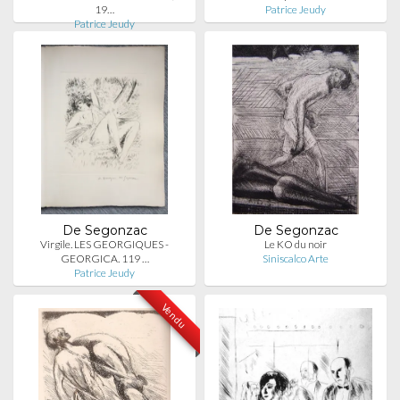
19…
Patrice Jeudy
Patrice Jeudy
De Segonzac
De Segonzac
Virgile. LES GEORGIQUES -
Le KO du noir
GEORGICA. 119 …
Siniscalco Arte
Patrice Jeudy
Vendu