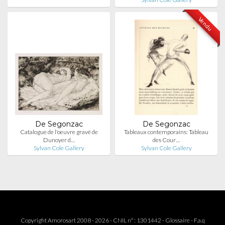
Vendu
De Segonzac
De Segonzac
Catalogue de l'oeuvre gravé de
Tableaux contemporains: Tableau
Dunoyer d…
des Cour…
Sylvan Cole Gallery
Sylvan Cole Gallery
Copyright Amorosart 2008 - 2026 - CNIL n° : 1301442 -
Glossaire
-
F.a.q