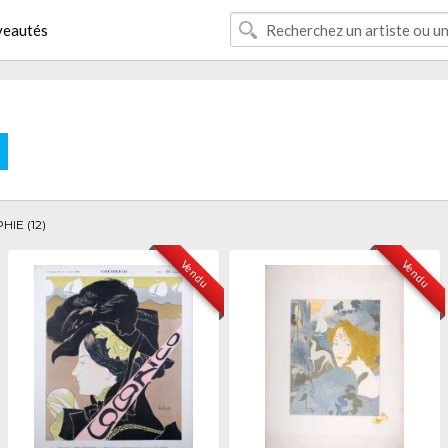
eautés
E
IE (12)
Vendu
Vendu