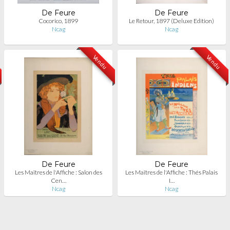
De Feure
De Feure
Cocorico, 1899
Le Retour, 1897 (Deluxe Edition)
Ncag
Ncag
Vendu
Vendu
De Feure
De Feure
Les Maîtres de l'Affiche : Salon des
Les Maîtres de l'Affiche : Thés Palais
Cen…
I…
Ncag
Ncag