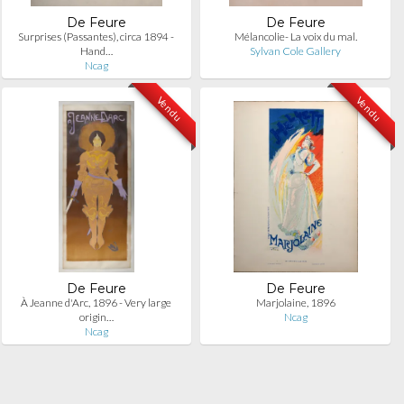
De Feure
De Feure
Surprises (Passantes), circa 1894 -
Mélancolie- La voix du mal.
Hand…
Sylvan Cole Gallery
Ncag
Vendu
Vendu
De Feure
De Feure
À Jeanne d'Arc, 1896 - Very large
Marjolaine, 1896
origin…
Ncag
Ncag