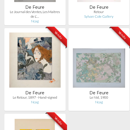
De Feure
De Feure
Le Journal des Ventes, Les Maitres
Retour
de L’…
Sylvan Cole Gallery
Ncag
Vendu
Vendu
De Feure
De Feure
Le Retour, 1897 - Hand-signed
Le Nid, 1900
Ncag
Ncag
Vendu