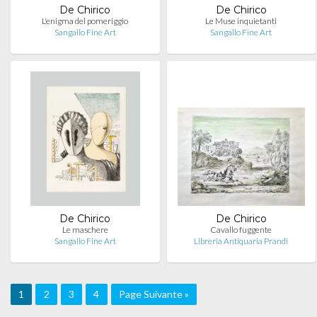
De Chirico
De Chirico
L'enigma del pomeriggio
Le Muse inquietanti
Sangallo Fine Art
Sangallo Fine Art
De Chirico
De Chirico
Le maschere
Cavallo fuggente
Sangallo Fine Art
Libreria Antiquaria Prandi
1
2
3
4
Page Suivante »