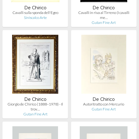
De Chirico
De Chirico
Cavalli sulla sponda dell'Egeo
Cavalli in riva al Tirreno (I cavalli
Siniscalco Arte
me…
Gutan Fine Art
De Chirico
De Chirico
Giorgio de Chirico (1888–1978) - Il
Autoritratto con Mercurio
trov…
Gutan Fine Art
Gutan Fine Art