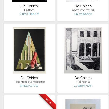
De Chirico
De Chirico
Il pittore
Apocalisse, tav. XX
Gutan Fine Art
Siniscalco Arte
De Chirico
De Chirico
Il guanto (Il guanto rosso)
Malinconia
Siniscalco Arte
Gutan Fine Art
Vendu