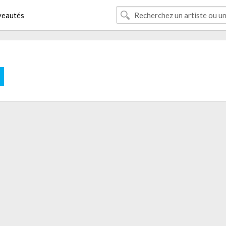
eautés
E