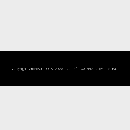
Copyright Amorosart 2008 - 2026 - CNIL n° : 1301442 -
Glossaire
-
F.a.q