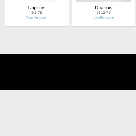
Daphnis
Daphnis
S-2-78
SS 12-78
Rogallery.com
Rogallery.com