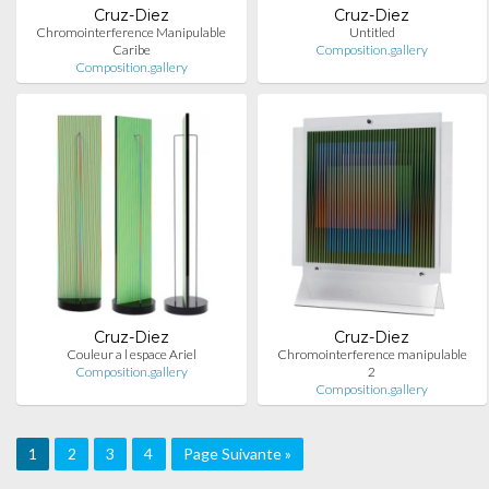
Cruz-Diez
Cruz-Diez
Chromointerference Manipulable
Untitled
Caribe
Composition.gallery
Composition.gallery
Cruz-Diez
Cruz-Diez
Couleur a l espace Ariel
Chromointerference manipulable
Composition.gallery
2
Composition.gallery
1
2
3
4
Page Suivante »