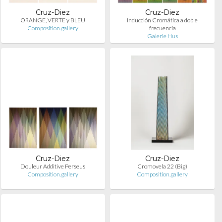
Cruz-Diez
Cruz-Diez
ORANGE, VERTE y BLEU
Inducción Cromática a doble
Composition.gallery
frecuencia
Galerie Hus
Cruz-Diez
Cruz-Diez
Douleur Additive Perseus
Cromovela 22 (Big)
Composition.gallery
Composition.gallery