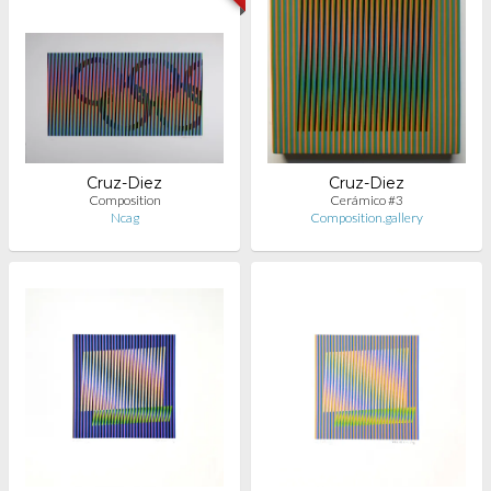
Cruz-Diez
Cruz-Diez
Composition
Cerámico #3
Ncag
Composition.gallery