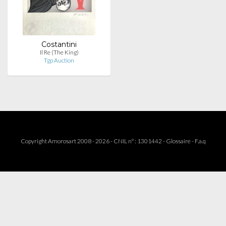
Costantini
Il Re (The King)
Tgp Auction
Copyright Amorosart 2008 - 2026 - CNIL n° : 1301442 -
Glossaire
-
F.a.q