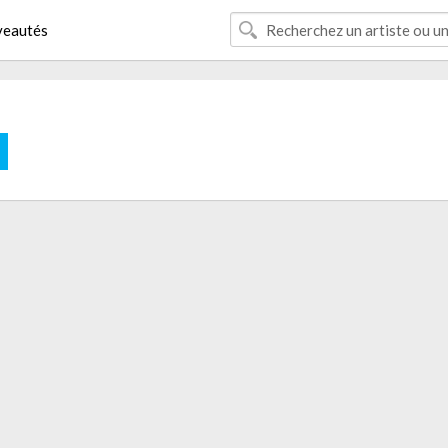
eautés
E