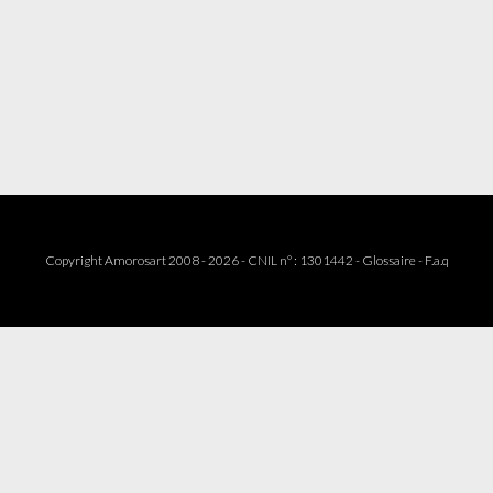
Copyright Amorosart 2008 - 2026 - CNIL n° : 1301442 -
Glossaire
-
F.a.q