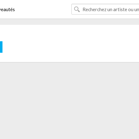
eautés
E