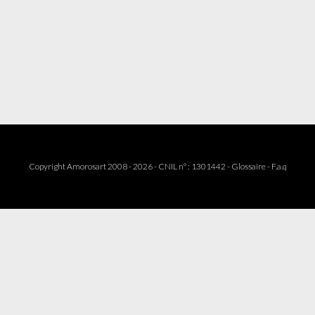
Copyright Amorosart 2008 - 2026 - CNIL n° : 1301442 -
Glossaire
-
F.a.q